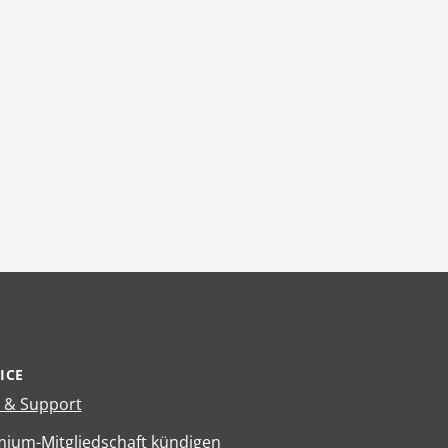
ICE
e & Support
ium-Mitgliedschaft kündigen